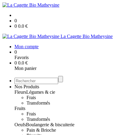
0
0
0.0
€
La Cagette Bio Matheysine
Mon compte
0
Favoris
0
0.0
€
Mon panier
Nos Produits
Fleurs
Légumes & cie
Frais
Transformés
Fruits
Frais
Transformés
Oeufs
Boulangerie & biscuiterie
Pain & Brioche