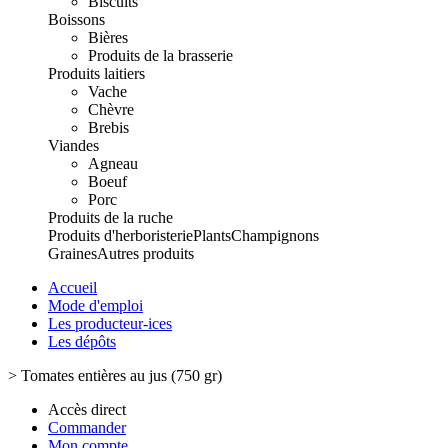
Biscuits
Boissons
Bières
Produits de la brasserie
Produits laitiers
Vache
Chèvre
Brebis
Viandes
Agneau
Boeuf
Porc
Produits de la ruche
Produits d'herboristerie
Plants
Champignons
Graines
Autres produits
Accueil
Mode d'emploi
Les producteur-ices
Les dépôts
>
Tomates entières au jus (750 gr)
Accès direct
Commander
Mon compte