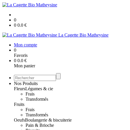
0
0
0.0
€
La Cagette Bio Matheysine
Mon compte
0
Favoris
0
0.0
€
Mon panier
Nos Produits
Fleurs
Légumes & cie
Frais
Transformés
Fruits
Frais
Transformés
Oeufs
Boulangerie & biscuiterie
Pain & Brioche