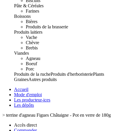
Biscuits
Pâte & Céréales
Farines
Boissons
Bières
Produits de la brasserie
Produits laitiers
Vache
Chèvre
Brebis
Viandes
Agneau
Boeuf
Porc
Produits de la ruche
Produits d'herboristerie
Plants
Graines
Autres produits
Accueil
Mode d'emploi
Les producteur-ices
Les dépôts
>
terrine d'agneau Figues Châtaigne - Pot en verre de 180g
Accès direct
Commander