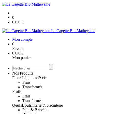
0
0
0.0
€
La Cagette Bio Matheysine
Mon compte
0
Favoris
0
0.0
€
Mon panier
Nos Produits
Fleurs
Légumes & cie
Frais
Transformés
Fruits
Frais
Transformés
Oeufs
Boulangerie & biscuiterie
Pain & Brioche