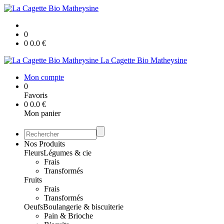
0
0
0.0
€
La Cagette Bio Matheysine
Mon compte
0
Favoris
0
0.0
€
Mon panier
Nos Produits
Fleurs
Légumes & cie
Frais
Transformés
Fruits
Frais
Transformés
Oeufs
Boulangerie & biscuiterie
Pain & Brioche