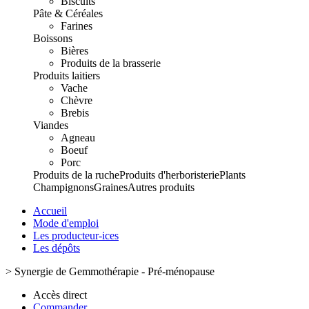
Biscuits
Pâte & Céréales
Farines
Boissons
Bières
Produits de la brasserie
Produits laitiers
Vache
Chèvre
Brebis
Viandes
Agneau
Boeuf
Porc
Produits de la ruche
Produits d'herboristerie
Plants
Champignons
Graines
Autres produits
Accueil
Mode d'emploi
Les producteur-ices
Les dépôts
>
Synergie de Gemmothérapie - Pré-ménopause
Accès direct
Commander