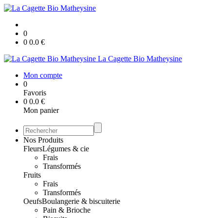
0
0
0.0
€
La Cagette Bio Matheysine
Mon compte
0
Favoris
0
0.0
€
Mon panier
Nos Produits
Fleurs
Légumes & cie
Frais
Transformés
Fruits
Frais
Transformés
Oeufs
Boulangerie & biscuiterie
Pain & Brioche