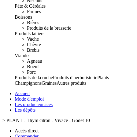
Biscuits
Pâte & Céréales
Farines
Boissons
Bières
Produits de la brasserie
Produits laitiers
Vache
Chèvre
Brebis
Viandes
Agneau
Boeuf
Porc
Produits de la ruche
Produits d'herboristerie
Plants
Champignons
Graines
Autres produits
Accueil
Mode d'emploi
Les producteur-ices
Les dépôts
>
PLANT - Thym citron - Vivace - Godet 10
Accès direct
Commander