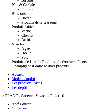
Biscuits
Pâte & Céréales
Farines
Boissons
Bières
Produits de la brasserie
Produits laitiers
Vache
Chèvre
Brebis
Viandes
Agneau
Boeuf
Porc
Produits de la ruche
Produits d'herboristerie
Plants
Champignons
Graines
Autres produits
Accueil
Mode d'emploi
Les producteur-ices
Les dépôts
>
PLANT - Sariette - Vivace - Godet 10
Accès direct
Commander