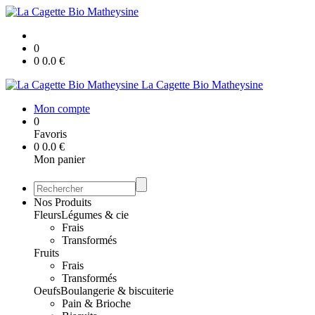
0
0
0.0
€
La Cagette Bio Matheysine
Mon compte
0
Favoris
0
0.0
€
Mon panier
Nos Produits
Fleurs
Légumes & cie
Frais
Transformés
Fruits
Frais
Transformés
Oeufs
Boulangerie & biscuiterie
Pain & Brioche