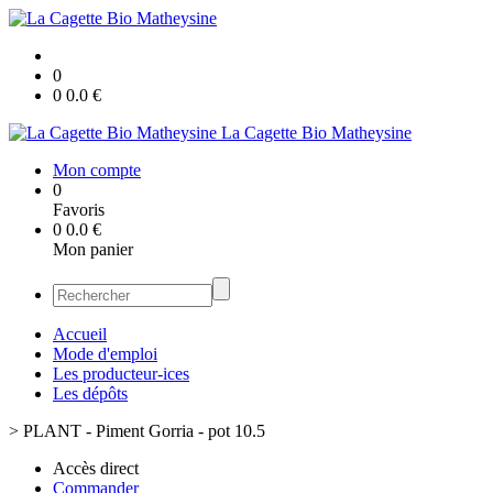
0
0
0.0
€
La Cagette Bio Matheysine
Mon compte
0
Favoris
0
0.0
€
Mon panier
Accueil
Mode d'emploi
Les producteur-ices
Les dépôts
>
PLANT - Piment Gorria - pot 10.5
Accès direct
Commander