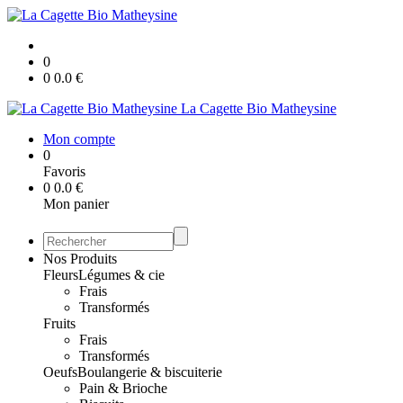
0
0
0.0
€
La Cagette Bio Matheysine
Mon compte
0
Favoris
0
0.0
€
Mon panier
Nos Produits
Fleurs
Légumes & cie
Frais
Transformés
Fruits
Frais
Transformés
Oeufs
Boulangerie & biscuiterie
Pain & Brioche