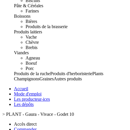
Biscuits
Pâte & Céréales
Farines
Boissons
Bières
Produits de la brasserie
Produits laitiers
Vache
Chèvre
Brebis
Viandes
Agneau
Boeuf
Porc
Produits de la ruche
Produits d'herboristerie
Plants
Champignons
Graines
Autres produits
Accueil
Mode d'emploi
Les producteur-ices
Les dépôts
>
PLANT - Gaura - Vivace - Godet 10
Accès direct
Commander