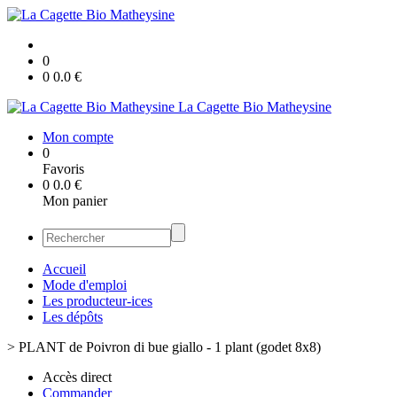
0
0
0.0
€
La Cagette Bio Matheysine
Mon compte
0
Favoris
0
0.0
€
Mon panier
Accueil
Mode d'emploi
Les producteur-ices
Les dépôts
>
PLANT de Poivron di bue giallo - 1 plant (godet 8x8)
Accès direct
Commander