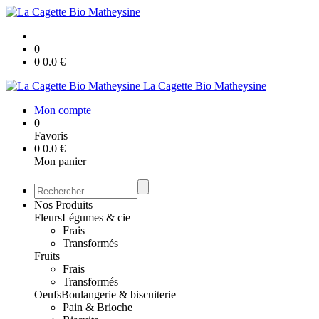
0
0
0.0
€
La Cagette Bio Matheysine
Mon compte
0
Favoris
0
0.0
€
Mon panier
Nos Produits
Fleurs
Légumes & cie
Frais
Transformés
Fruits
Frais
Transformés
Oeufs
Boulangerie & biscuiterie
Pain & Brioche