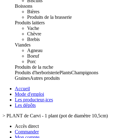
Biscuits
Boissons
Bières
Produits de la brasserie
Produits laitiers
Vache
Chèvre
Brebis
Viandes
Agneau
Boeuf
Porc
Produits de la ruche
Produits d'herboristerie
Plants
Champignons
Graines
Autres produits
Accueil
Mode d'emploi
Les producteur-ices
Les dépôts
>
PLANT de Carvi - 1 plant (pot de diamètre 10,5cm)
Accès direct
Commander
Mon compte