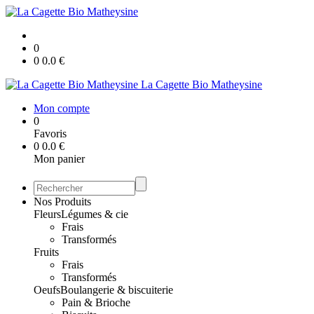
0
0
0.0
€
La Cagette Bio Matheysine
Mon compte
0
Favoris
0
0.0
€
Mon panier
Nos Produits
Fleurs
Légumes & cie
Frais
Transformés
Fruits
Frais
Transformés
Oeufs
Boulangerie & biscuiterie
Pain & Brioche