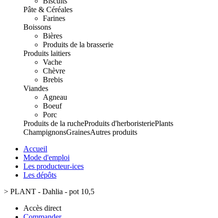
Biscuits
Pâte & Céréales
Farines
Boissons
Bières
Produits de la brasserie
Produits laitiers
Vache
Chèvre
Brebis
Viandes
Agneau
Boeuf
Porc
Produits de la ruche
Produits d'herboristerie
Plants
Champignons
Graines
Autres produits
Accueil
Mode d'emploi
Les producteur-ices
Les dépôts
>
PLANT - Dahlia - pot 10,5
Accès direct
Commander