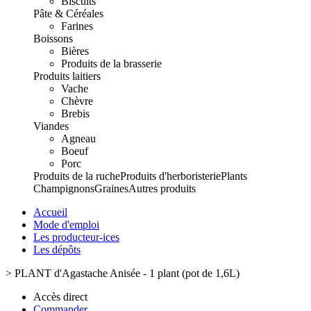
Biscuits
Pâte & Céréales
Farines
Boissons
Bières
Produits de la brasserie
Produits laitiers
Vache
Chèvre
Brebis
Viandes
Agneau
Boeuf
Porc
Produits de la ruche
Produits d'herboristerie
Plants
Champignons
Graines
Autres produits
Accueil
Mode d'emploi
Les producteur-ices
Les dépôts
>
PLANT d'Agastache Anisée - 1 plant (pot de 1,6L)
Accès direct
Commander