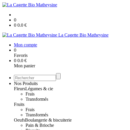
0
0
0.0
€
La Cagette Bio Matheysine
Mon compte
0
Favoris
0
0.0
€
Mon panier
Nos Produits
Fleurs
Légumes & cie
Frais
Transformés
Fruits
Frais
Transformés
Oeufs
Boulangerie & biscuiterie
Pain & Brioche