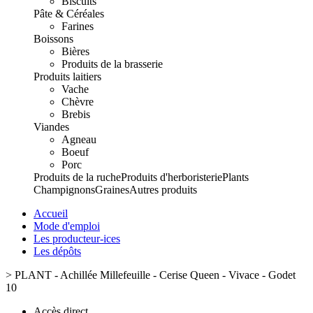
Biscuits
Pâte & Céréales
Farines
Boissons
Bières
Produits de la brasserie
Produits laitiers
Vache
Chèvre
Brebis
Viandes
Agneau
Boeuf
Porc
Produits de la ruche
Produits d'herboristerie
Plants
Champignons
Graines
Autres produits
Accueil
Mode d'emploi
Les producteur-ices
Les dépôts
>
PLANT - Achillée Millefeuille - Cerise Queen - Vivace - Godet
10
Accès direct