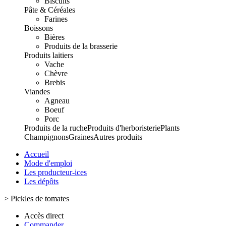
Biscuits
Pâte & Céréales
Farines
Boissons
Bières
Produits de la brasserie
Produits laitiers
Vache
Chèvre
Brebis
Viandes
Agneau
Boeuf
Porc
Produits de la ruche
Produits d'herboristerie
Plants
Champignons
Graines
Autres produits
Accueil
Mode d'emploi
Les producteur-ices
Les dépôts
>
Pickles de tomates
Accès direct
Commander