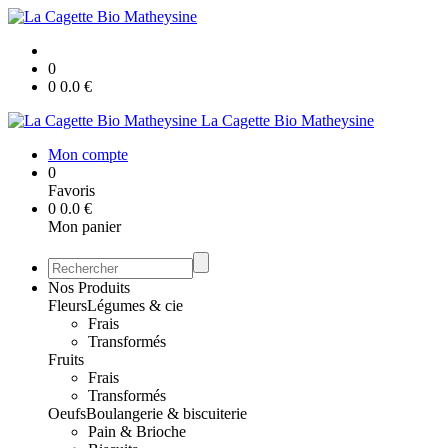
0
0
0.0
€
La Cagette Bio Matheysine
Mon compte
0
Favoris
0
0.0
€
Mon panier
Nos Produits
Fleurs
Légumes & cie
Frais
Transformés
Fruits
Frais
Transformés
Oeufs
Boulangerie & biscuiterie
Pain & Brioche