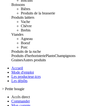
Biscuits
Boissons
Bières
Produits de la brasserie
Produits laitiers
Vache
Chèvre
Brebis
Viandes
Agneau
Boeuf
Porc
Produits de la ruche
Produits d'herboristerie
Plants
Champignons
Graines
Autres produits
Accueil
Mode d'emploi
Les producteur-ices
Les dépôts
>
Petite bougie
Accès direct
Commander
Mon compte