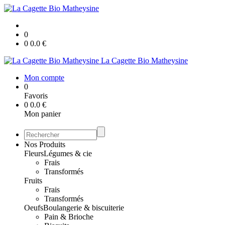
0
0
0.0
€
La Cagette Bio Matheysine
Mon compte
0
Favoris
0
0.0
€
Mon panier
Nos Produits
Fleurs
Légumes & cie
Frais
Transformés
Fruits
Frais
Transformés
Oeufs
Boulangerie & biscuiterie
Pain & Brioche