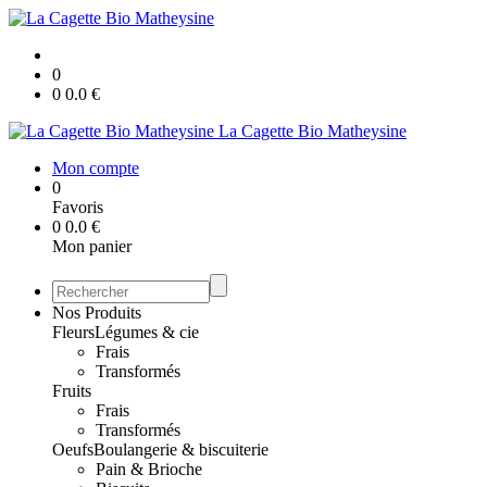
0
0
0.0
€
La Cagette Bio Matheysine
Mon compte
0
Favoris
0
0.0
€
Mon panier
Nos Produits
Fleurs
Légumes & cie
Frais
Transformés
Fruits
Frais
Transformés
Oeufs
Boulangerie & biscuiterie
Pain & Brioche