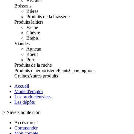
Biscuits
Boissons
Bières
Produits de la brasserie
Produits laitiers
Vache
Chèvre
Brebis
Viandes
Agneau
Boeuf
Porc
Produits de la ruche
Produits d'herboristerie
Plants
Champignons
Graines
Autres produits
Accueil
Mode d'emploi
Les producteur-ices
Les dépôts
>
Navets boule d'or
Accès direct
Commander
Mon compte