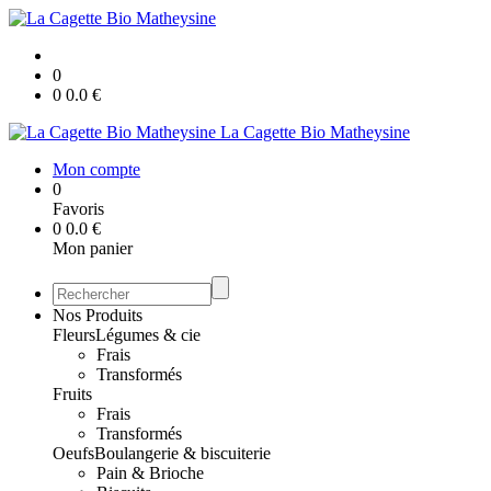
0
0
0.0
€
La Cagette Bio Matheysine
Mon compte
0
Favoris
0
0.0
€
Mon panier
Nos Produits
Fleurs
Légumes & cie
Frais
Transformés
Fruits
Frais
Transformés
Oeufs
Boulangerie & biscuiterie
Pain & Brioche