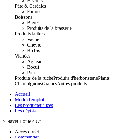
Biscuits
Pâte & Céréales
Farines
Boissons
Bières
Produits de la brasserie
Produits laitiers
Vache
Chèvre
Brebis
Viandes
Agneau
Boeuf
Porc
Produits de la ruche
Produits d'herboristerie
Plants
Champignons
Graines
Autres produits
Accueil
Mode d'emploi
Les producteur-ices
Les dépôts
>
Navet Boule d'Or
Accès direct
Commander