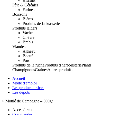
Biscuits
Pâte & Céréales
Farines
Boissons
Bières
Produits de la brasserie
Produits laitiers
Vache
Chèvre
Brebis
Viandes
Agneau
Boeuf
Porc
Produits de la ruche
Produits d'herboristerie
Plants
Champignons
Graines
Autres produits
Accueil
Mode d'emploi
Les producteur-ices
Les dépôts
>
Moulé de Campagne – 500gr
Accès direct
Commander