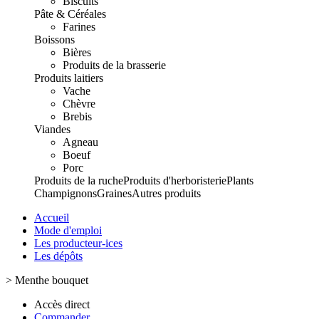
Biscuits
Pâte & Céréales
Farines
Boissons
Bières
Produits de la brasserie
Produits laitiers
Vache
Chèvre
Brebis
Viandes
Agneau
Boeuf
Porc
Produits de la ruche
Produits d'herboristerie
Plants
Champignons
Graines
Autres produits
Accueil
Mode d'emploi
Les producteur-ices
Les dépôts
>
Menthe bouquet
Accès direct
Commander