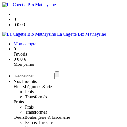
0
0
0.0
€
La Cagette Bio Matheysine
Mon compte
0
Favoris
0
0.0
€
Mon panier
Nos Produits
Fleurs
Légumes & cie
Frais
Transformés
Fruits
Frais
Transformés
Oeufs
Boulangerie & biscuiterie
Pain & Brioche