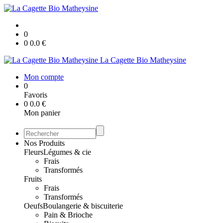
0
0
0.0
€
La Cagette Bio Matheysine
Mon compte
0
Favoris
0
0.0
€
Mon panier
Nos Produits
Fleurs
Légumes & cie
Frais
Transformés
Fruits
Frais
Transformés
Oeufs
Boulangerie & biscuiterie
Pain & Brioche