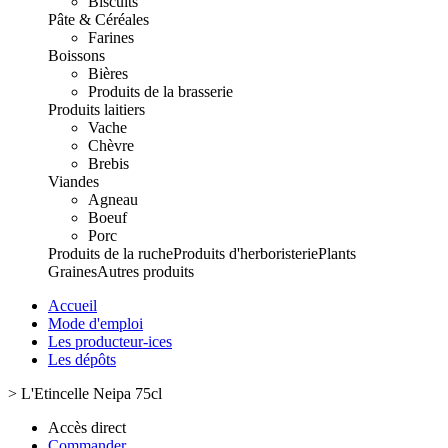
Biscuits
Pâte & Céréales
Farines
Boissons
Bières
Produits de la brasserie
Produits laitiers
Vache
Chèvre
Brebis
Viandes
Agneau
Boeuf
Porc
Produits de la ruche
Produits d'herboristerie
Plants
Graines
Autres produits
Accueil
Mode d'emploi
Les producteur-ices
Les dépôts
>
L'Etincelle Neipa 75cl
Accès direct
Commander