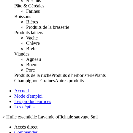
Biscuits
Pâte & Céréales
Farines
Boissons
Bières
Produits de la brasserie
Produits laitiers
Vache
Chèvre
Brebis
Viandes
Agneau
Boeuf
Porc
Produits de la ruche
Produits d'herboristerie
Plants
Champignons
Graines
Autres produits
Accueil
Mode d'emploi
Les producteur-ices
Les dépôts
>
Huile essentielle Lavande officinale sauvage 5ml
Accès direct
Commander