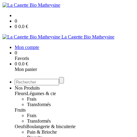
0
0
0.0
€
La Cagette Bio Matheysine
Mon compte
0
Favoris
0
0.0
€
Mon panier
Nos Produits
Fleurs
Légumes & cie
Frais
Transformés
Fruits
Frais
Transformés
Oeufs
Boulangerie & biscuiterie
Pain & Brioche