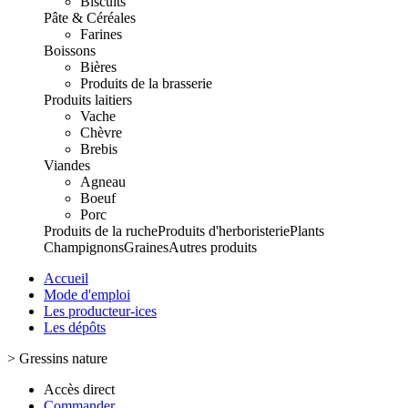
Biscuits
Pâte & Céréales
Farines
Boissons
Bières
Produits de la brasserie
Produits laitiers
Vache
Chèvre
Brebis
Viandes
Agneau
Boeuf
Porc
Produits de la ruche
Produits d'herboristerie
Plants
Champignons
Graines
Autres produits
Accueil
Mode d'emploi
Les producteur-ices
Les dépôts
>
Gressins nature
Accès direct
Commander