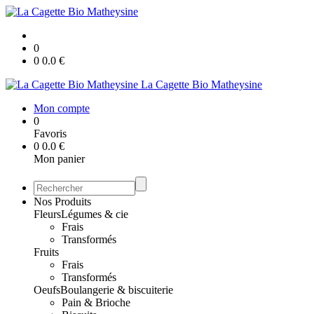
0
0
0.0
€
La Cagette Bio Matheysine
Mon compte
0
Favoris
0
0.0
€
Mon panier
Nos Produits
Fleurs
Légumes & cie
Frais
Transformés
Fruits
Frais
Transformés
Oeufs
Boulangerie & biscuiterie
Pain & Brioche