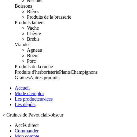
Biscuits
Boissons
Bières
Produits de la brasserie
Produits laitiers
Vache
Chèvre
Brebis
Viandes
Agneau
Boeuf
Porc
Produits de la ruche
Produits d'herboristerie
Plants
Champignons
Graines
Autres produits
Accueil
Mode d'emploi
Les producteur-ices
Les dépôts
>
Graines de Pavot clair-obscur
Accès direct
Commander
Mon compte