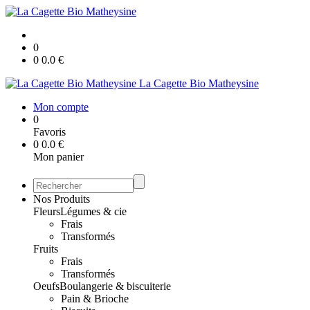
0
0
0.0
€
La Cagette Bio Matheysine
Mon compte
0
Favoris
0
0.0
€
Mon panier
Nos Produits
Fleurs
Légumes & cie
Frais
Transformés
Fruits
Frais
Transformés
Oeufs
Boulangerie & biscuiterie
Pain & Brioche