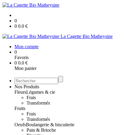
0
0
0.0
€
La Cagette Bio Matheysine
Mon compte
0
Favoris
0
0.0
€
Mon panier
Nos Produits
Fleurs
Légumes & cie
Frais
Transformés
Fruits
Frais
Transformés
Oeufs
Boulangerie & biscuiterie
Pain & Brioche