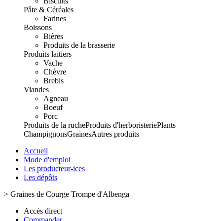
Biscuits
Pâte & Céréales
Farines
Boissons
Bières
Produits de la brasserie
Produits laitiers
Vache
Chèvre
Brebis
Viandes
Agneau
Boeuf
Porc
Produits de la ruche
Produits d'herboristerie
Plants
Champignons
Graines
Autres produits
Accueil
Mode d'emploi
Les producteur-ices
Les dépôts
>
Graines de Courge Trompe d'Albenga
Accès direct
Commander