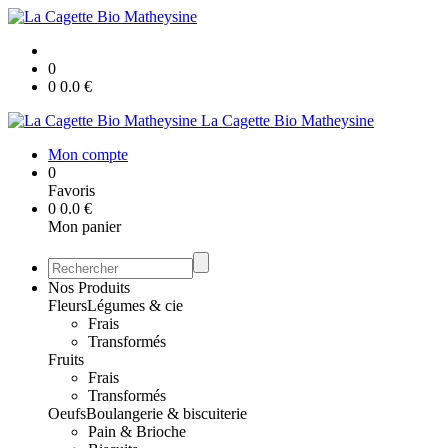
0
0
0.0
€
La Cagette Bio Matheysine
Mon compte
0
Favoris
0
0.0
€
Mon panier
Nos Produits
Fleurs
Légumes & cie
Frais
Transformés
Fruits
Frais
Transformés
Oeufs
Boulangerie & biscuiterie
Pain & Brioche