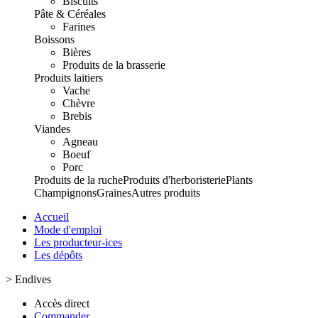
Biscuits
Pâte & Céréales
Farines
Boissons
Bières
Produits de la brasserie
Produits laitiers
Vache
Chèvre
Brebis
Viandes
Agneau
Boeuf
Porc
Produits de la ruche
Produits d'herboristerie
Plants
Champignons
Graines
Autres produits
Accueil
Mode d'emploi
Les producteur-ices
Les dépôts
>
Endives
Accès direct
Commander