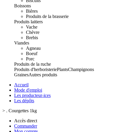
Biscuits
Boissons
Bières
Produits de la brasserie
Produits laitiers
Vache
Chèvre
Brebis
Viandes
Agneau
Boeuf
Porc
Produits de la ruche
Produits d'herboristerie
Plants
Champignons
Graines
Autres produits
Accueil
Mode d'emploi
Les producteur-ices
Les dépôts
>
. Courgettes 1kg
Accès direct
Commander
Mon compte