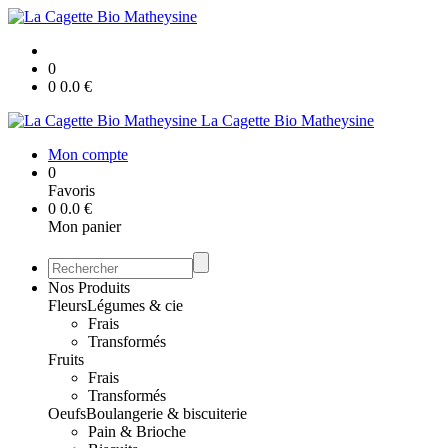
0
0
0.0
€
La Cagette Bio Matheysine
Mon compte
0
Favoris
0
0.0
€
Mon panier
Nos Produits
Fleurs
Légumes & cie
Frais
Transformés
Fruits
Frais
Transformés
Oeufs
Boulangerie & biscuiterie
Pain & Brioche