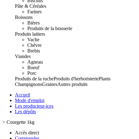
Biscuits
Pâte & Céréales
Farines
Boissons
Bières
Produits de la brasserie
Produits laitiers
Vache
Chèvre
Brebis
Viandes
Agneau
Boeuf
Porc
Produits de la ruche
Produits d'herboristerie
Plants
Champignons
Graines
Autres produits
Accueil
Mode d'emploi
Les producteur-ices
Les dépôts
>
Courgette 1kg
Accès direct
Commander