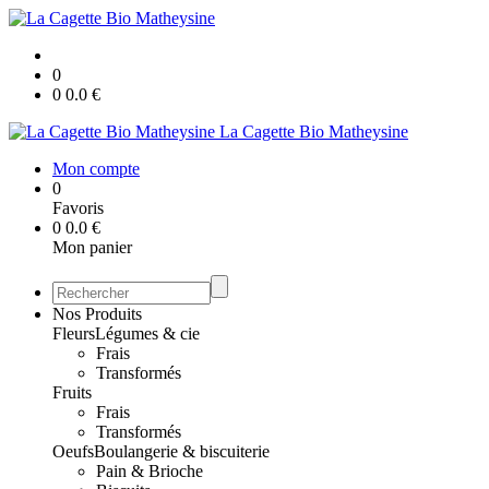
0
0
0.0
€
La Cagette Bio Matheysine
Mon compte
0
Favoris
0
0.0
€
Mon panier
Nos Produits
Fleurs
Légumes & cie
Frais
Transformés
Fruits
Frais
Transformés
Oeufs
Boulangerie & biscuiterie
Pain & Brioche