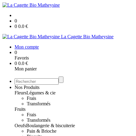
0
0
0.0
€
La Cagette Bio Matheysine
Mon compte
0
Favoris
0
0.0
€
Mon panier
Nos Produits
Fleurs
Légumes & cie
Frais
Transformés
Fruits
Frais
Transformés
Oeufs
Boulangerie & biscuiterie
Pain & Brioche