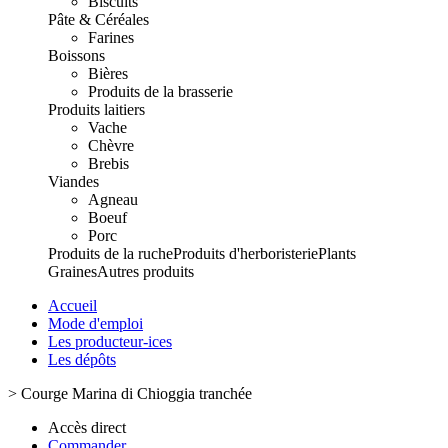
Biscuits
Pâte & Céréales
Farines
Boissons
Bières
Produits de la brasserie
Produits laitiers
Vache
Chèvre
Brebis
Viandes
Agneau
Boeuf
Porc
Produits de la ruche
Produits d'herboristerie
Plants
Graines
Autres produits
Accueil
Mode d'emploi
Les producteur-ices
Les dépôts
>
Courge Marina di Chioggia tranchée
Accès direct
Commander