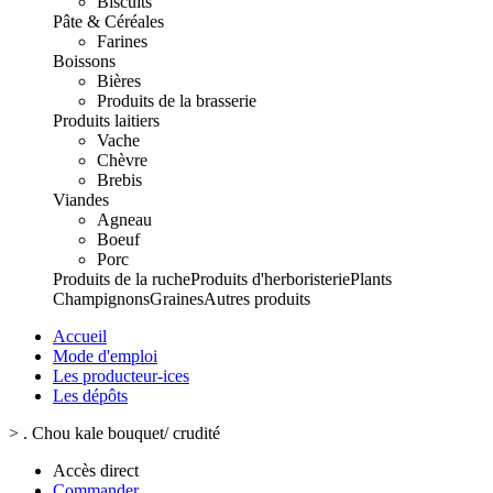
Biscuits
Pâte & Céréales
Farines
Boissons
Bières
Produits de la brasserie
Produits laitiers
Vache
Chèvre
Brebis
Viandes
Agneau
Boeuf
Porc
Produits de la ruche
Produits d'herboristerie
Plants
Champignons
Graines
Autres produits
Accueil
Mode d'emploi
Les producteur-ices
Les dépôts
>
. Chou kale bouquet/ crudité
Accès direct
Commander