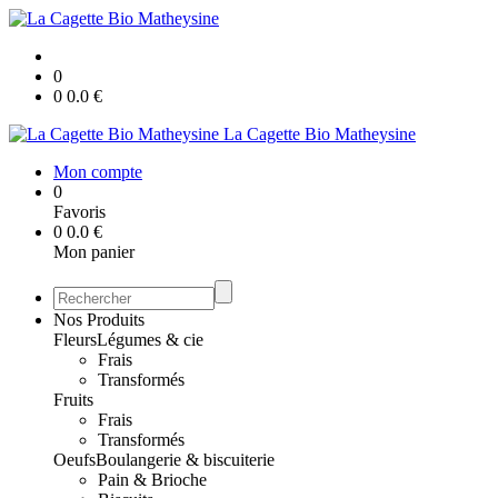
0
0
0.0
€
La Cagette Bio Matheysine
Mon compte
0
Favoris
0
0.0
€
Mon panier
Nos Produits
Fleurs
Légumes & cie
Frais
Transformés
Fruits
Frais
Transformés
Oeufs
Boulangerie & biscuiterie
Pain & Brioche