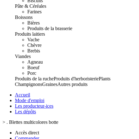
Biscuits
Pâte & Céréales
Farines
Boissons
Bières
Produits de la brasserie
Produits laitiers
Vache
Chèvre
Brebis
Viandes
Agneau
Boeuf
Porc
Produits de la ruche
Produits d'herboristerie
Plants
Champignons
Graines
Autres produits
Accueil
Mode d'emploi
Les producteur-ices
Les dépôts
>
. Blettes multicolores botte
Accès direct
Commander