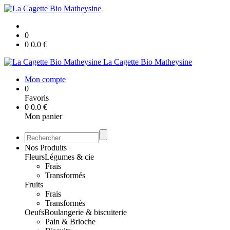
0
0
0.0
€
La Cagette Bio Matheysine
Mon compte
0
Favoris
0
0.0
€
Mon panier
Nos Produits
Fleurs
Légumes & cie
Frais
Transformés
Fruits
Frais
Transformés
Oeufs
Boulangerie & biscuiterie
Pain & Brioche